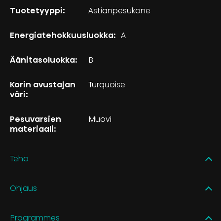
Tuotetyyppi:
Astianpesukone
Energiatehokkuusluokka:
A
Äänitasoluokka:
B
Korin avustajan
Turquoise
väri:
Pesuvarsien
Muovi
materiaali:
Teho
Ohjaus
Programmes