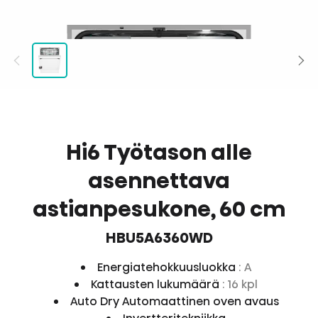
Hi6 Työtason alle
asennettava
astianpesukone, 60 cm
HBU5A6360WD
Energiatehokkuusluokka
: A
Kattausten lukumäärä
: 16 kpl
Auto Dry Automaattinen oven avaus