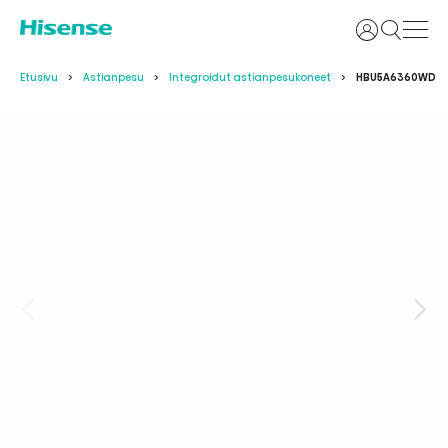
Kirjaudu si
Etusivu
Astianpesu
Integroidut astianpesukoneet
HBU5A6360WD