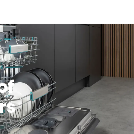
of
rs