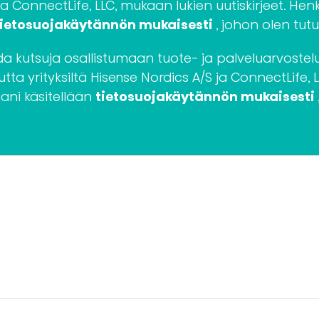
ja ConnectLife, LLC, mukaan lukien uutiskirjeet. Henk
tietosuojakäytännön mukaisesti
, johon olen tutu
 kutsuja osallistumaan tuote- ja palveluarvostelui
tta yrityksiltä Hisense Nordics A/S ja ConnectLife, L
jani käsitellään
tietosuojakäytännön mukaisesti