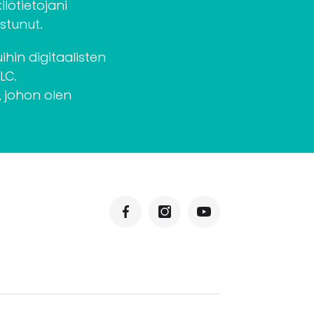
ilötietojani
stunut.
hin digitaalisten
LC.
, johon olen