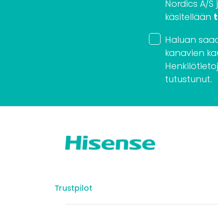
Nordics A/S 
käsitellään
Haluan saada
kanavien kau
Henkilötieto
tutustunut.
Trustpilot