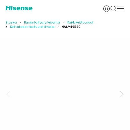
Kirjaudu si
Etusivu
Ruoanlaitto ja leivonta
Kaikki keittotasot
Keittotasot liesituulettimella
HAS949BSC