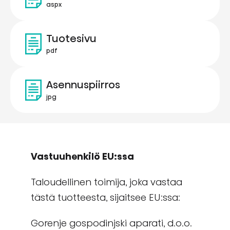
aspx
Tuotesivu
pdf
Asennuspiirros
jpg
Vastuuhenkilö EU:ssa
Taloudellinen toimija, joka vastaa
tästä tuotteesta, sijaitsee EU:ssa:
Gorenje gospodinjski aparati, d.o.o.