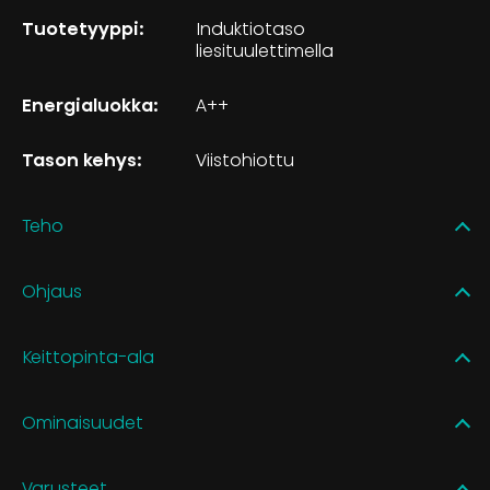
Tuotetyyppi:
Induktiotaso
liesituulettimella
Energialuokka:
A++
Tason kehys:
Viistohiottu
Teho
Ohjaus
Keittopinta-ala
Ominaisuudet
Varusteet