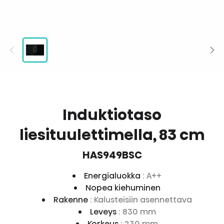
Induktiotaso
liesituulettimella, 83 cm
HAS949BSC
Energialuokka
: A++
Nopea kiehuminen
Rakenne
: Kalusteisiin asennettava
Leveys
: 830 mm
Korkeus
: 230 mm