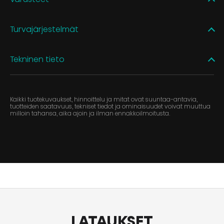
Turvajärjestelmät
Tekninen tieto
Kaikki tuotekuvaukset, hinnoittelu ja mitat ovat suuntaa-antavia,
tuotteiden saatavuus, tekniset tiedot ja ominaisuudet voivat muuttua
milloin tahansa, aika ajoin ja ilman ennakkoilmoitusta.
LATAUKSET