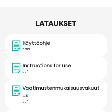
LATAUKSET
Käyttöohje
html
Instructions for use
pdf
Vaatimustenmukaisuusvakuut
us
pdf