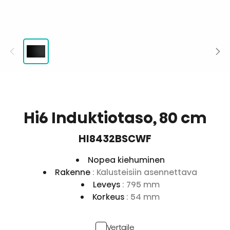
Hi6 Induktiotaso, 80 cm
HI8432BSCWF
Nopea kiehuminen
Rakenne
: Kalusteisiin asennettava
Leveys
: 795 mm
Korkeus
: 54 mm
Vertaile