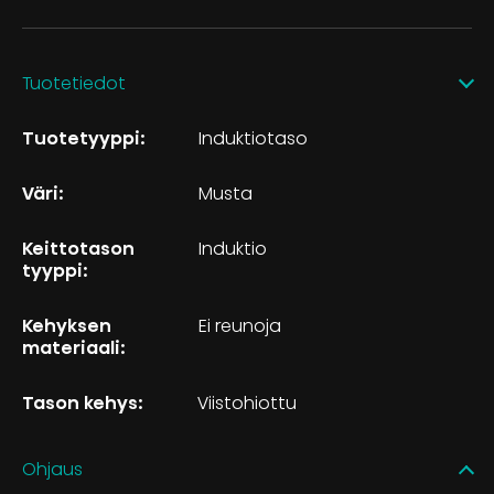
Tuotetiedot
Tuotetyyppi:
Induktiotaso
Väri:
Musta
Keittotason
Induktio
tyyppi:
Kehyksen
Ei reunoja
materiaali:
Tason kehys:
Viistohiottu
Ohjaus