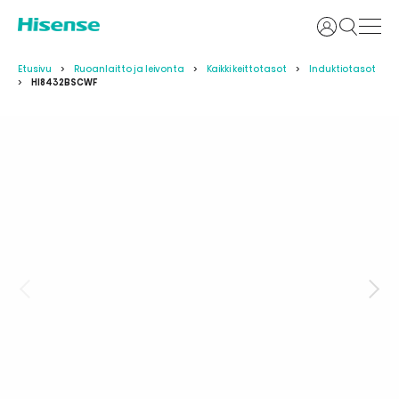
Kirjaudu si
Etusivu
Ruoanlaitto ja leivonta
Kaikki keittotasot
Induktiotasot
HI8432BSCWF