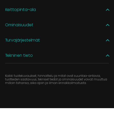
Keittopinta-ala
Ominaisuudet
Turvajärjestelmät
Tekninen tieto
Kaikki tuotekuvaukset, hinnoittelu ja mitat ovat suuntaa-antavia,
tuotteiden saatavuus, tekniset tiedot ja ominaisuudet voivat muuttua
milloin tahansa, aika ajoin ja ilman ennakkoilmoitusta.