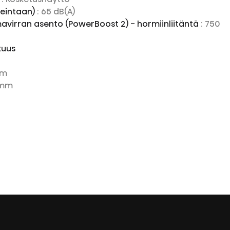
keintaan)
: 65 dB(A)
avirran asento (PowerBoost 2) - hormiinliitäntä
: 750
kuus
h
mm
 mm