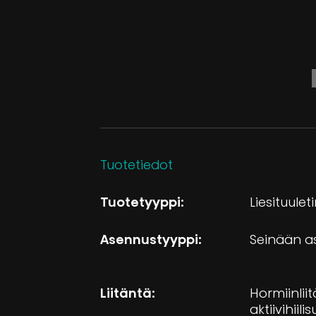
Tuotetiedot
Tuotetyyppi:
Liesituulet
Asennustyyppi:
Seinään a
Liitäntä:
Hormiinliit
aktiivihiil