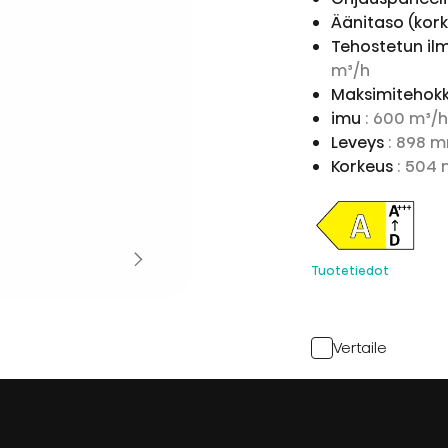
Äänitaso (kor
Tehostetun ilm
m³/h
Maksimitehok
imu
: 600 m³/
Leveys
: 898 
Korkeus
: 504
Tuotetiedot
Vertaile