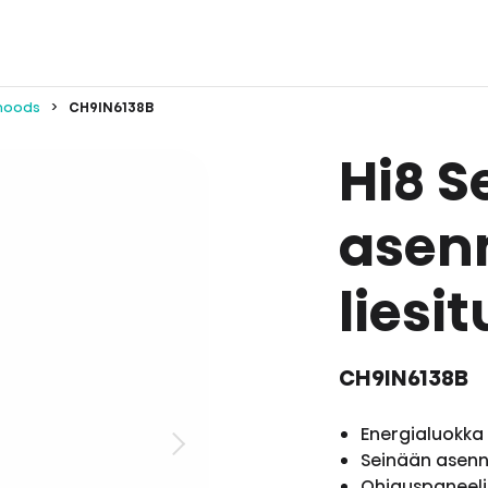
 hoods
CH9IN6138B
Hi8 S
asen
liesi
CH9IN6138B
Energialuokk
Seinään asen
Ohjauspaneel