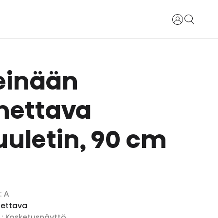
Kirjaudu si
einään
nettava
tuuletin, 90 cm
a
: A
nettava
i
: Kosketusnäyttö