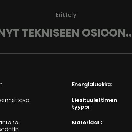
Erittely
NYT TEKNISEEN OSIOON..
in
Energialuokka:
sennettava
Liesituulettimen
tyyppi:
äntä tai
Materiaali:
isuodatin