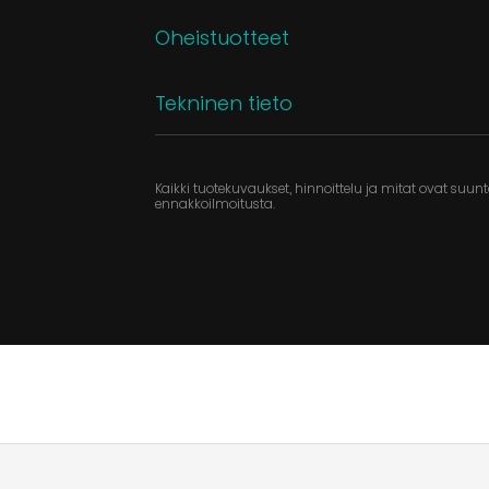
Oheistuotteet
Tekninen tieto
Kaikki tuotekuvaukset, hinnoittelu ja mitat ovat suu
ennakkoilmoitusta.