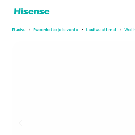
Etusivu
Ruoanlaitto ja leivonta
Liesituulettimet
Wall