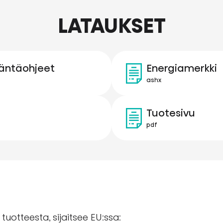
LATAUKSET
itäntäohjeet
Energiamerkki
ashx
Tuotesivu
pdf
tuotteesta, sijaitsee EU:ssa: