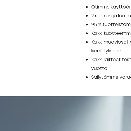
Otimme käyttöön
2 sähkön ja lämm
95 % tuotteistam
Kaikki tuotteem
Kaikki muoviosat 
kierrätykseen
Kaikki laitteet te
vuotta
Säilytämme varao