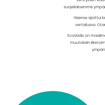
suojellaksemme ympäris
Hisense sijoittui
vertailussa. Ot
EcoVadis on maailman
muutoksiin liiketoi
ympäris