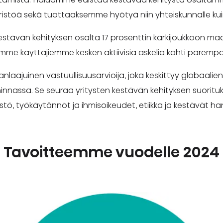
töä sekä tuottaaksemme hyötyä niin yhteiskunnalle kuin pai
 kestävän kehityksen osalta 17 prosenttin kärkijoukkoon m
amme käyttäjiemme kesken aktiivisia askelia kohti parempa
laajuinen vastuullisuusarvioija, joka keskittyy globaalie
minnassa. Se seuraa yritysten kestävän kehityksen suorituksi
tö, työkäytännöt ja ihmisoikeudet, etiikka ja kestävät ha
Tavoitteemme vuodelle 2024