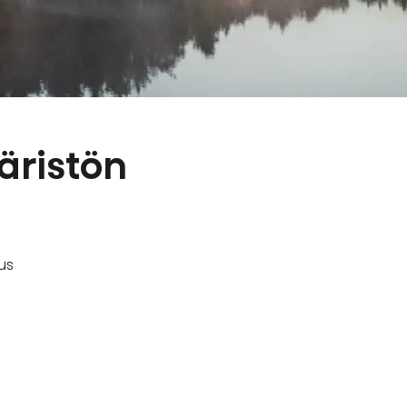
äristön
us