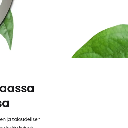
kaassa
sa
en ja taloudellisen
 kaikin keinoin