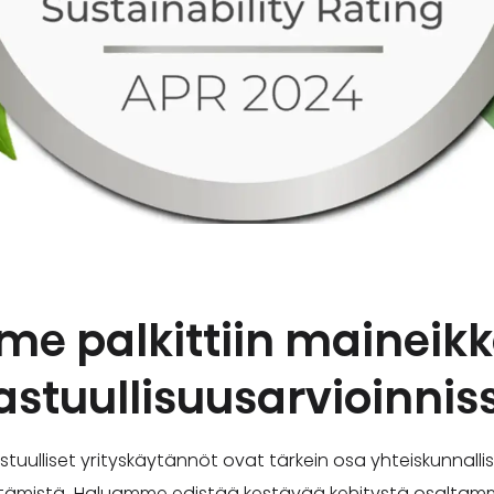
e palkittiin maineik
astuullisuusarvioinnis
uulliset yrityskäytännöt ovat tärkein osa yhteiskunnallis
stämistä. Haluamme edistää kestävää kehitystä osaltamme