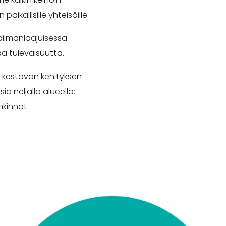
kallisille yhteisöille.
aailmanlaajuisessa
a tulevaisuutta.
n kestävän kehityksen
a neljällä alueella:
nkinnat.