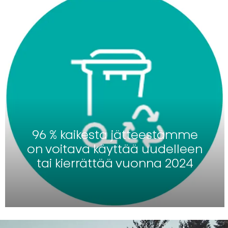
96 % kaikesta jätteestämme
on voitava käyttää uudelleen
tai kierrättää vuonna 2024