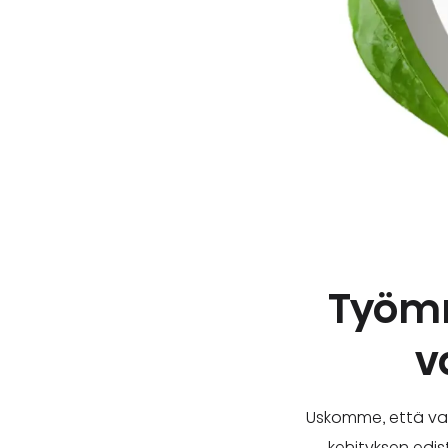
Työmm
v
Uskomme, että vast
kehityksen edi