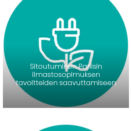
Sitoutuminen Pariisin
ilmastosopimuksen
tavoitteiden saavuttamiseen