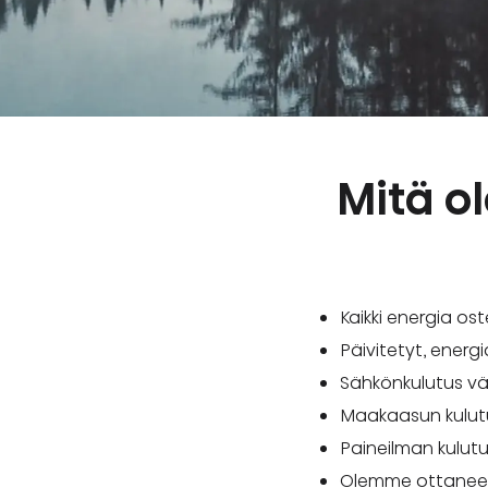
Mitä o
Kaikki energia os
Päivitetyt, energ
Sähkönkulutus v
Maakaasun kulut
Paineilman kulut
Olemme ottaneet