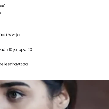
ssä
n
käyttöön ja
tään 10 ja jopa 20
delleenkäyttää