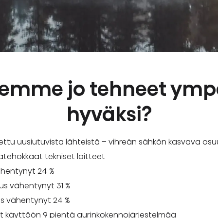
lemme jo tehneet ymp
hyväksi?
tettu uusiutuvista lähteistä – vihreän sähkön kasvava osu
iatehokkaat tekniset laitteet
ähentynyt 24 %
us vähentynyt 31 %
us vähentynyt 24 %
 käyttöön 9 pientä aurinkokennojärjestelmää