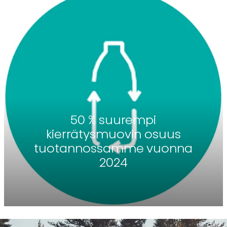
50 % suurempi
kierrätysmuovin osuus
tuotannossamme vuonna
2024